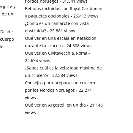
fiordos noruegos
- 31.541 views
rgirte y
Bebidas incluidas con Royal Caribbean
s de un
y paquetes opcionales
- 26.413 views
¿Cómo es un camarote con vista
obstruida?
- 25.881 views
. Desde
Qué ver en una escala en Katakolon
 cuerpo
durante tu crucero
- 24.608 views
le.
Que ver en Civitavecchia, Roma
-
22.634 views
¿Sabes cuál es la velocidad máxima de
un crucero?
- 22.584 views
Consejos para preparar un crucero
por los Fiordos Noruegos
- 22.274
views
Qué ver en Argostoli en un día
- 21.148
views