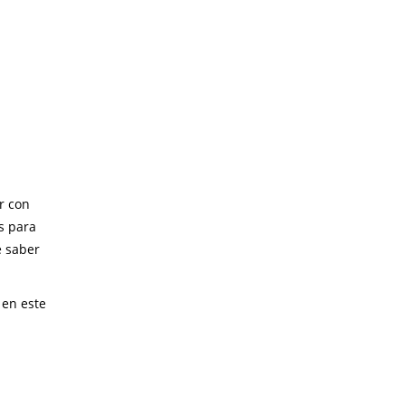
r con
s para
e saber
 en este