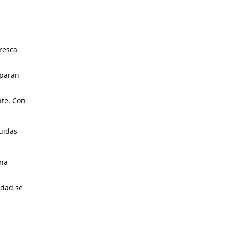
resca
eparan
nte. Con
uidas
una
idad se