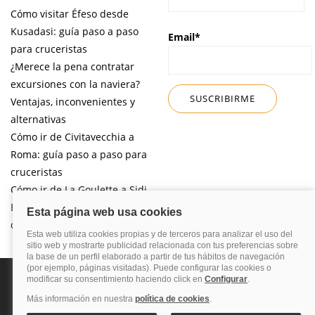
Cómo visitar Éfeso desde
Kusadasi: guía paso a paso
Email*
para cruceristas
¿Merece la pena contratar
excursiones con la naviera?
Ventajas, inconvenientes y
alternativas
Cómo ir de Civitavecchia a
Roma: guía paso a paso para
cruceristas
Cómo ir de La Goulette a Sidi
Bou Said por libre desde tu
crucero
Política de privacidad
Política de cookies
Nota legal
Enlaces de
interés