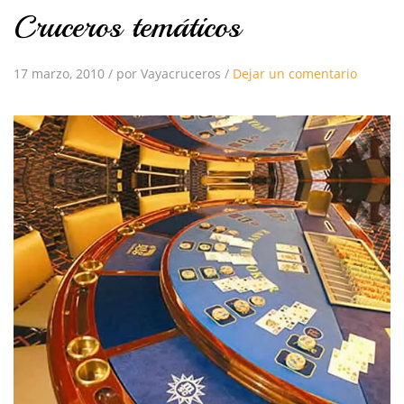
Cruceros temáticos
17 marzo, 2010
/
por Vayacruceros
/
Dejar un comentario