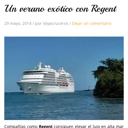
Un verano exótico con Regent
29 mayo, 2014
/
por Vayacruceros
/
Dejar un comentario
Compañías como
Regent
consiguen elevar el lujo en alta mar