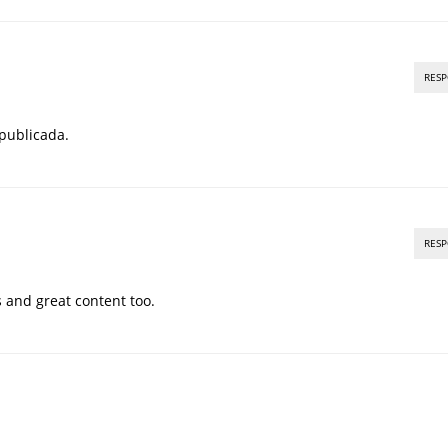
RES
publicada.
RES
s and great content too.