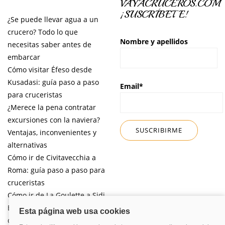
VAYACRUCEROS.COM
¡SUSCRÍBETE!
¿Se puede llevar agua a un
crucero? Todo lo que
Nombre y apellidos
necesitas saber antes de
embarcar
Cómo visitar Éfeso desde
Kusadasi: guía paso a paso
Email*
para cruceristas
¿Merece la pena contratar
excursiones con la naviera?
Ventajas, inconvenientes y
alternativas
Cómo ir de Civitavecchia a
Roma: guía paso a paso para
cruceristas
Cómo ir de La Goulette a Sidi
Bou Said por libre desde tu
crucero