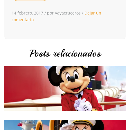
14 febrero, 2017
/
por Vayacruceros
/
Dejar un
comentario
Posts relacionados