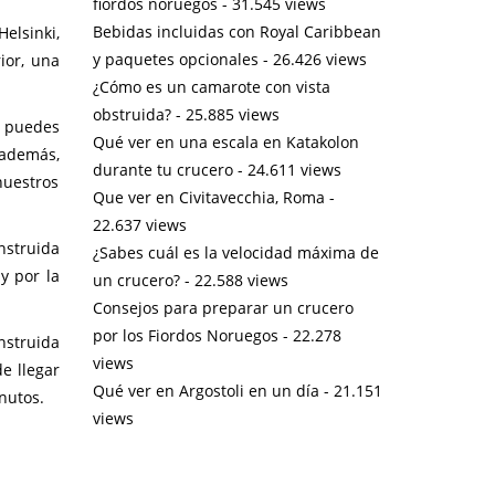
fiordos noruegos
- 31.545 views
Bebidas incluidas con Royal Caribbean
elsinki,
y paquetes opcionales
- 26.426 views
ior, una
¿Cómo es un camarote con vista
obstruida?
- 25.885 views
o puedes
Qué ver en una escala en Katakolon
además,
durante tu crucero
- 24.611 views
nuestros
Que ver en Civitavecchia, Roma
-
22.637 views
nstruida
¿Sabes cuál es la velocidad máxima de
y por la
un crucero?
- 22.588 views
Consejos para preparar un crucero
por los Fiordos Noruegos
- 22.278
onstruida
views
e llegar
Qué ver en Argostoli en un día
- 21.151
nutos.
views