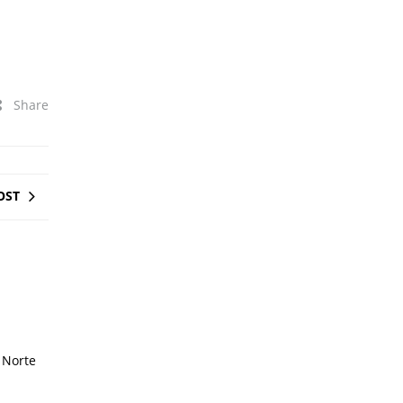
Share
OST
 Norte