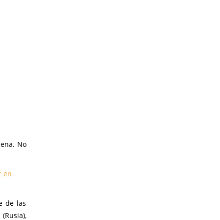
 pena. No
r en
e de las
(Rusia),