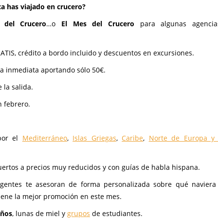
a has viajado en crucero?
 del Crucero
…o
El Mes del Crucero
para algunas agenci
TIS, crédito a bordo incluido y descuentos en excursiones.
va inmediata aportando sólo 50€.
 la salida.
n febrero.
or el
Mediterráneo
,
Islas Griegas
,
Caribe
,
Norte de Europa y 
uertos a precios muy reducidos y con guías de habla hispana.
gentes te asesoran de forma personalizada sobre qué naviera
iene la mejor promoción en este mes.
años
, lunas de miel y
grupos
de estudiantes.