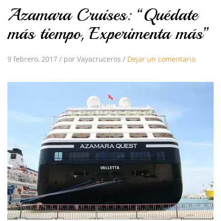
Azamara Cruises: “Quédate
más tiempo, Experimenta más”
9 febrero, 2017
/
por Vayacruceros
/
Dejar un comentario