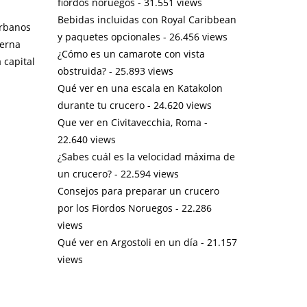
fiordos noruegos
- 31.551 views
Bebidas incluidas con Royal Caribbean
urbanos
y paquetes opcionales
- 26.456 views
derna
¿Cómo es un camarote con vista
 capital
obstruida?
- 25.893 views
Qué ver en una escala en Katakolon
durante tu crucero
- 24.620 views
Que ver en Civitavecchia, Roma
-
22.640 views
¿Sabes cuál es la velocidad máxima de
un crucero?
- 22.594 views
Consejos para preparar un crucero
por los Fiordos Noruegos
- 22.286
views
Qué ver en Argostoli en un día
- 21.157
views