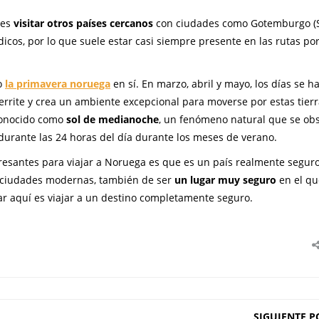
des
visitar otros países cercanos
con ciudades como Gotemburgo (S
cos, por lo que suele estar casi siempre presente en las rutas por
mo
la primavera noruega
en sí. En marzo, abril y mayo, los días se h
errite y crea un ambiente excepcional para moverse por estas tierr
conocido como
sol de medianoche
, un fenómeno natural que se obs
l durante las 24 horas del día durante los meses de verano.
eresantes para viajar a Noruega es que es un país realmente segur
 ciudades modernas, también de ser
un lugar muy seguro
en el qu
jar aquí es viajar a un destino completamente seguro.
SIGUIENTE P