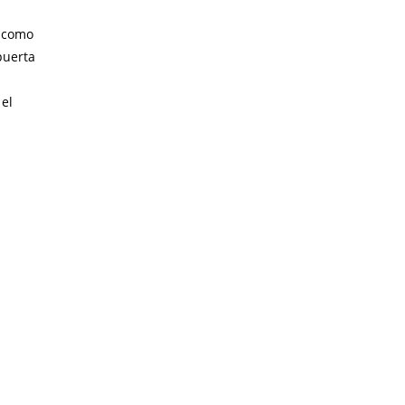
s como
puerta
 el