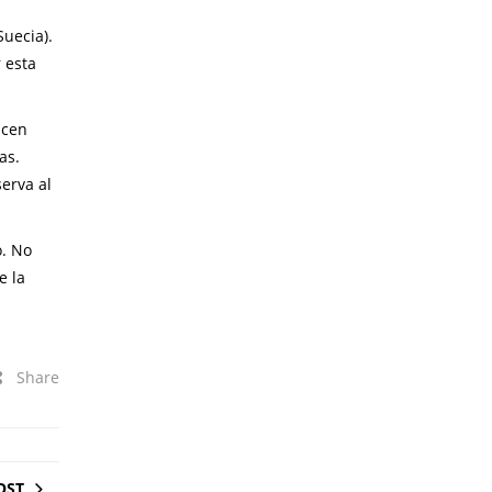
uecia).
 esta
acen
as.
erva al
o. No
e la
Share
OST