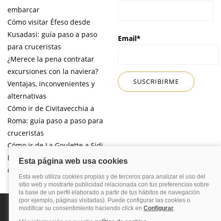
embarcar
Cómo visitar Éfeso desde
Kusadasi: guía paso a paso
Email*
para cruceristas
¿Merece la pena contratar
excursiones con la naviera?
Ventajas, inconvenientes y
alternativas
Cómo ir de Civitavecchia a
Roma: guía paso a paso para
cruceristas
Cómo ir de La Goulette a Sidi
Bou Said por libre desde tu
crucero
Política de privacidad
Política de cookies
Nota legal
Enlaces de