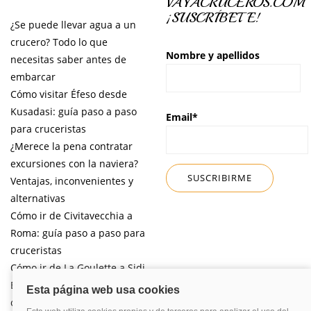
VAYACRUCEROS.COM
¡SUSCRÍBETE!
¿Se puede llevar agua a un
crucero? Todo lo que
Nombre y apellidos
necesitas saber antes de
embarcar
Cómo visitar Éfeso desde
Kusadasi: guía paso a paso
Email*
para cruceristas
¿Merece la pena contratar
excursiones con la naviera?
Ventajas, inconvenientes y
alternativas
Cómo ir de Civitavecchia a
Roma: guía paso a paso para
cruceristas
Cómo ir de La Goulette a Sidi
Bou Said por libre desde tu
crucero