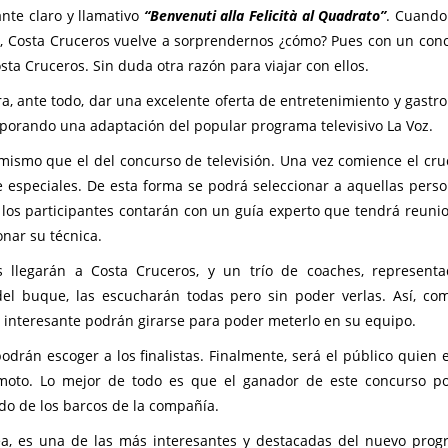
ante claro y llamativo
“Benvenuti alla Felicità al Quadrato”
. Cuando
, Costa Cruceros vuelve a sorprendernos ¿cómo? Pues con un con
sta Cruceros. Sin duda otra razón para viajar con ellos.
a, ante todo, dar una excelente oferta de entretenimiento y gastr
rporando una adaptación del popular programa televisivo La Voz.
mismo que el del concurso de televisión. Una vez comience el cruc
e especiales. De esta forma se podrá seleccionar a aquellas pers
, los participantes contarán con un guía experto que tendrá reuni
onar su técnica.
 llegarán a Costa Cruceros, y un trío de coaches, represent
 del buque, las escucharán todas pero sin poder verlas. Así, co
 interesante podrán girarse para poder meterlo en su equipo.
drán escoger a los finalistas. Finalmente, será el público quien 
moto. Lo mejor de todo es que el ganador de este concurso p
do de los barcos de la compañía.
Sea, es una de las más interesantes y destacadas del nuevo pro