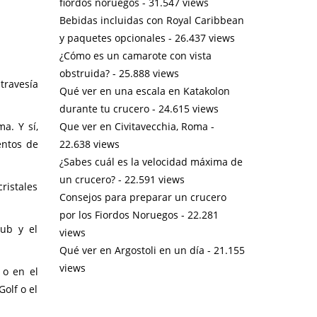
fiordos noruegos
- 31.547 views
Bebidas incluidas con Royal Caribbean
y paquetes opcionales
- 26.437 views
¿Cómo es un camarote con vista
obstruida?
- 25.888 views
ravesía
Qué ver en una escala en Katakolon
durante tu crucero
- 24.615 views
Que ver en Civitavecchia, Roma
-
a. Y sí,
22.638 views
entos de
¿Sabes cuál es la velocidad máxima de
un crucero?
- 22.591 views
ristales
Consejos para preparar un crucero
por los Fiordos Noruegos
- 22.281
lub y el
views
Qué ver en Argostoli en un día
- 21.155
views
 o en el
olf o el