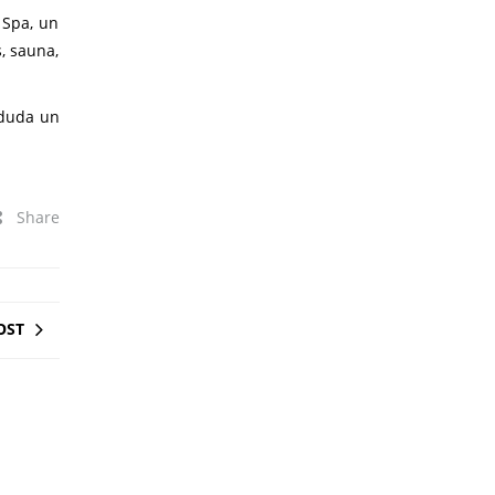
 Spa, un
, sauna,
 duda un
Share
OST