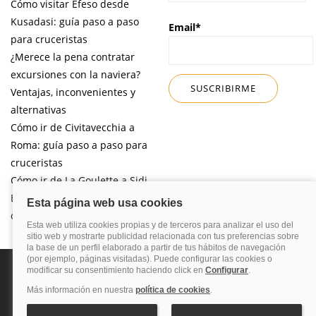
Cómo visitar Éfeso desde
Kusadasi: guía paso a paso
Email*
para cruceristas
¿Merece la pena contratar
excursiones con la naviera?
Ventajas, inconvenientes y
alternativas
Cómo ir de Civitavecchia a
Roma: guía paso a paso para
cruceristas
Cómo ir de La Goulette a Sidi
Bou Said por libre desde tu
crucero
Política de privacidad
Política de cookies
Nota legal
Enlaces de
interés