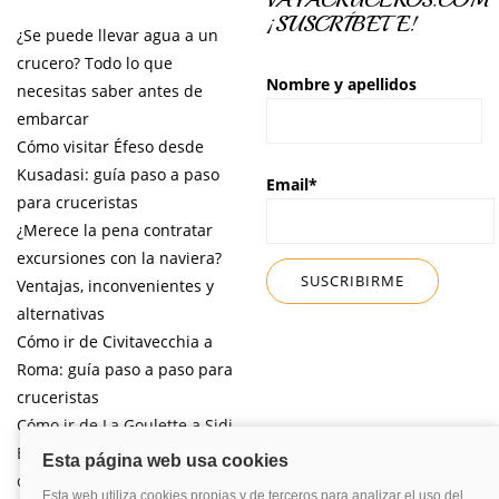
¡SUSCRÍBETE!
¿Se puede llevar agua a un
crucero? Todo lo que
Nombre y apellidos
necesitas saber antes de
embarcar
Cómo visitar Éfeso desde
Kusadasi: guía paso a paso
Email*
para cruceristas
¿Merece la pena contratar
excursiones con la naviera?
Ventajas, inconvenientes y
alternativas
Cómo ir de Civitavecchia a
Roma: guía paso a paso para
cruceristas
Cómo ir de La Goulette a Sidi
Bou Said por libre desde tu
crucero