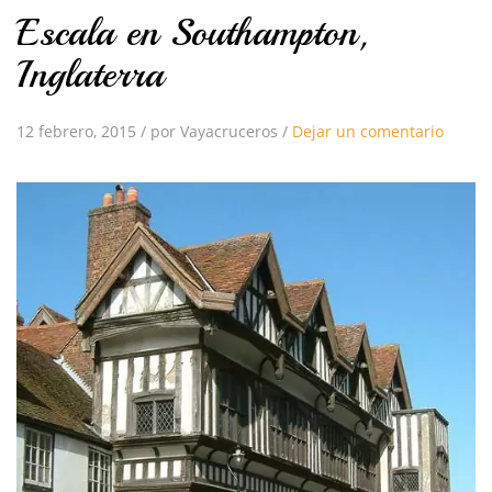
Escala en Southampton,
Inglaterra
12 febrero, 2015
/
por Vayacruceros
/
Dejar un comentario