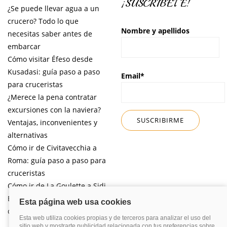
¡SUSCRÍBETE!
¿Se puede llevar agua a un
crucero? Todo lo que
Nombre y apellidos
necesitas saber antes de
embarcar
Cómo visitar Éfeso desde
Kusadasi: guía paso a paso
Email*
para cruceristas
¿Merece la pena contratar
excursiones con la naviera?
Ventajas, inconvenientes y
alternativas
Cómo ir de Civitavecchia a
Roma: guía paso a paso para
cruceristas
Cómo ir de La Goulette a Sidi
Bou Said por libre desde tu
crucero