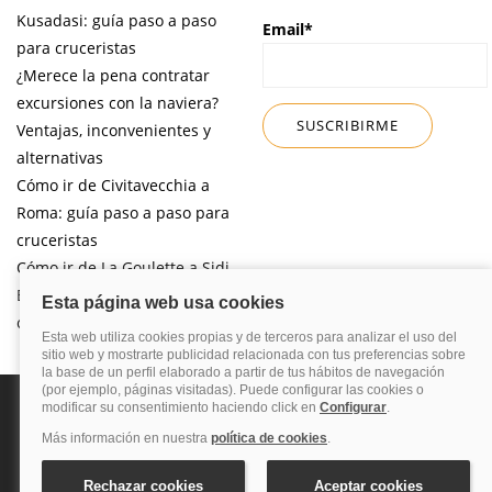
Kusadasi: guía paso a paso
Email*
para cruceristas
¿Merece la pena contratar
excursiones con la naviera?
Ventajas, inconvenientes y
alternativas
Cómo ir de Civitavecchia a
Roma: guía paso a paso para
cruceristas
Cómo ir de La Goulette a Sidi
Bou Said por libre desde tu
crucero
Política de privacidad
Política de cookies
Nota legal
Enlaces de
interés
© 2026 Blog Cruceros – Guía de cruceros. Todos los derechos reservados.