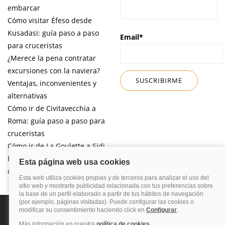
embarcar
Cómo visitar Éfeso desde
Kusadasi: guía paso a paso
Email*
para cruceristas
¿Merece la pena contratar
excursiones con la naviera?
Ventajas, inconvenientes y
alternativas
Cómo ir de Civitavecchia a
Roma: guía paso a paso para
cruceristas
Cómo ir de La Goulette a Sidi
Bou Said por libre desde tu
crucero
Política de privacidad
Política de cookies
Nota legal
Enlaces de