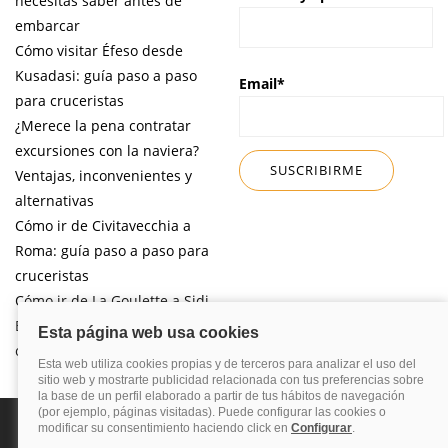
necesitas saber antes de
embarcar
Cómo visitar Éfeso desde
Kusadasi: guía paso a paso
Email*
para cruceristas
¿Merece la pena contratar
excursiones con la naviera?
Ventajas, inconvenientes y
alternativas
Cómo ir de Civitavecchia a
Roma: guía paso a paso para
cruceristas
Cómo ir de La Goulette a Sidi
Bou Said por libre desde tu
crucero
Política de privacidad
Política de cookies
Nota legal
Enlaces de