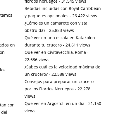
fiordos noruegos
- 31.545 views
Bebidas incluidas con Royal Caribbean
ontamos
y paquetes opcionales
- 26.422 views
¿Cómo es un camarote con vista
obstruida?
- 25.883 views
Qué ver en una escala en Katakolon
durante tu crucero
- 24.611 views
uados en
Que ver en Civitavecchia, Roma
-
con
22.636 views
¿Sabes cuál es la velocidad máxima de
los
un crucero?
- 22.588 views
Consejos para preparar un crucero
por los Fiordos Noruegos
- 22.278
views
Qué ver en Argostoli en un día
- 21.150
ntan con
views
 del