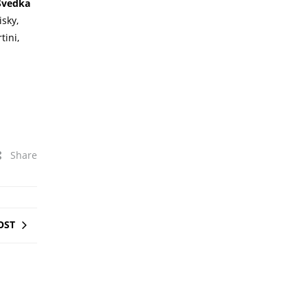
Svedka
sky,
tini,
Share
OST