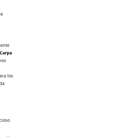
de
mente
Carpa
nos
ara los
ida
cioso