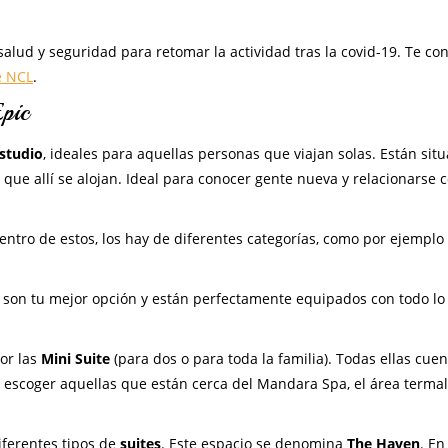
alud y seguridad para retomar la actividad tras la covid-19. Te c
e NCL
.
pic
estudio
, ideales para aquellas personas que viajan solas. Están sit
que allí se alojan. Ideal para conocer gente nueva y relacionarse 
Dentro de estos, los hay de diferentes categorías, como por ejemplo 
son tu mejor opción y están perfectamente equipados con todo lo
or las
Mini Suite
(para dos o para toda la familia). Todas ellas cue
 escoger aquellas que están cerca del Mandara Spa, el área termal
iferentes tipos de
suites
. Este espacio se denomina
The Haven
. En