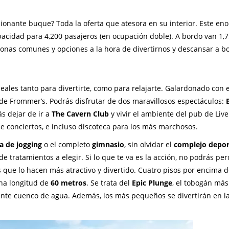
sionante buque? Toda la oferta que atesora en su interior. Este en
acidad para 4,200 pasajeros (en ocupación doble). A bordo van 1,
onas comunes y opciones a la hora de divertirnos y descansar a b
ideales tanto para divertirte, como para relajarte. Galardonado con e
de Frommer’s. Podrás disfrutar de dos maravillosos espectáculos:
ás dejar de ir a
The Cavern Club
y vivir el ambiente del pub de Liv
e conciertos, e incluso discoteca para los más marchosos.
ta de jogging
o el completo
gimnasio
, sin olvidar el
complejo depor
de tratamientos a elegir. Si lo que te va es la acción, no podrás pe
s que lo hacen más atractivo y divertido. Cuatro pisos por encima d
una longitud de
60 metros
. Se trata del
Epic Plunge
, el tobogán más
ante cuenco de agua. Además, los más pequeños se divertirán en l