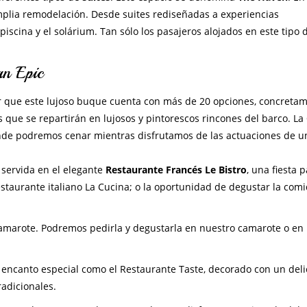
plia remodelación. Desde suites rediseñadas a experiencias
piscina y el solárium. Tan sólo los pasajeros alojados en este tipo 
an Epic
cir que este lujoso buque cuenta con más de 20 opciones, concreta
 que se repartirán en lujosos y pintorescos rincones del barco. La
nde podremos cenar mientras disfrutamos de las actuaciones de u
servida en el elegante
Restaurante Francés Le Bistro
, una fiesta p
Restaurante italiano La Cucina; o la oportunidad de degustar la com
 camarote. Podremos pedirla y degustarla en nuestro camarote o en
ncanto especial como el Restaurante Taste, decorado con un deli
radicionales.