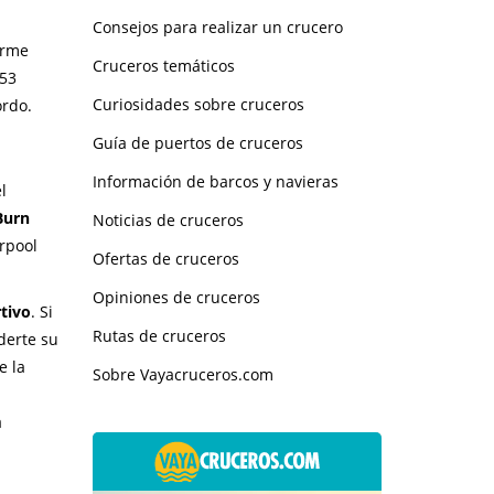
Consejos para realizar un crucero
orme
Cruceros temáticos
753
Curiosidades sobre cruceros
ordo.
Guía de puertos de cruceros
Información de barcos y navieras
l
Burn
Noticias de cruceros
erpool
Ofertas de cruceros
Opiniones de cruceros
tivo
. Si
Rutas de cruceros
rderte su
e la
Sobre Vayacruceros.com
a