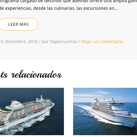
programa cargado de destinos que además ofrece una amplia ga
de experiencias, desde las culinarias, las excursiones en…
LEER MÁS
15 diciembre, 2016
/
por Vayacruceros
/
Dejar un comentario
ts relacionados