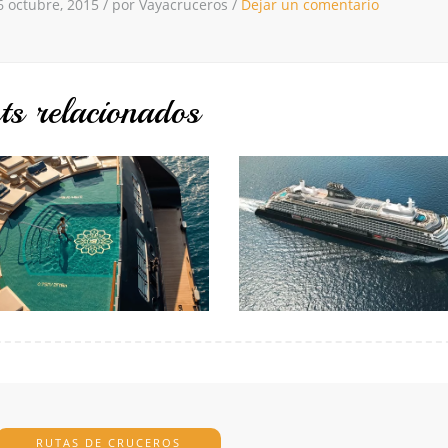
6 octubre, 2015
/
por Vayacruceros
/
Dejar un comentario
ts relacionados
RUTAS DE CRUCEROS