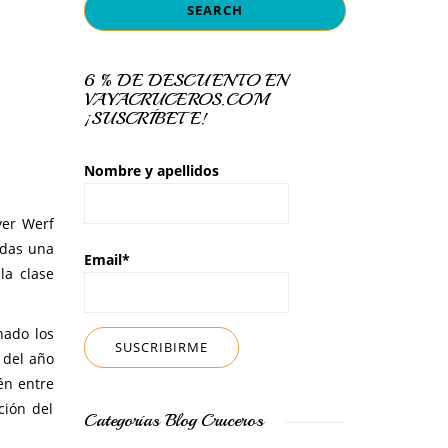
6 % DE DESCUENTO EN
VAYACRUCEROS.COM
¡SUSCRÍBETE!
Nombre y apellidos
yer Werf
udas una
Email*
la clase
hado los
 del año
én entre
ción del
Categorías Blog Cruceros