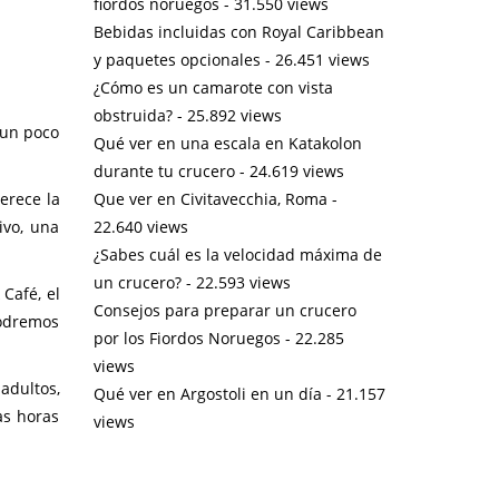
fiordos noruegos
- 31.550 views
Bebidas incluidas con Royal Caribbean
y paquetes opcionales
- 26.451 views
¿Cómo es un camarote con vista
obstruida?
- 25.892 views
 un poco
Qué ver en una escala en Katakolon
durante tu crucero
- 24.619 views
Que ver en Civitavecchia, Roma
-
erece la
22.640 views
ivo, una
¿Sabes cuál es la velocidad máxima de
un crucero?
- 22.593 views
Café, el
Consejos para preparar un crucero
podremos
por los Fiordos Noruegos
- 22.285
views
 adultos,
Qué ver en Argostoli en un día
- 21.157
as horas
views