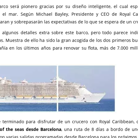
co será pionero gracias por su diseño inteligente, el cual es
n el mar. Según Michael Bayley, Presidente y CEO de Royal C
fiaran y sobrepasarán las expectativas de lo que se espera de un cr
lgunos detalles extra sobre este barco, pero todo parece ind
s. Muestra de ello ha sido la gran acogida de los dos primeros b
añía en los últimos años para renovar su flota, más de 7.000 mil
é terminado para disfrutar de un crucero con Royal Caribbean, 
of the seas desde Barcelona
, una ruta de 8 días a bordo de un
con varias salidas programadas desde Barcelona para los próximos