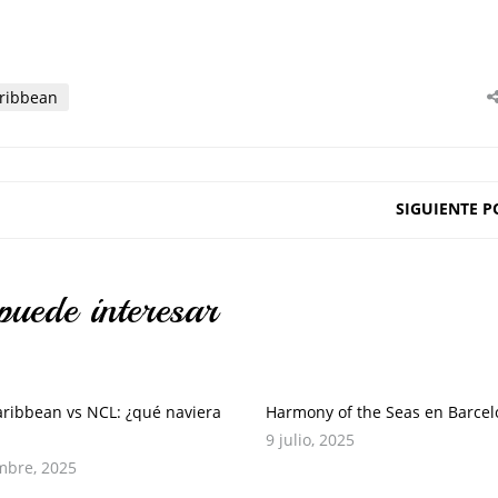
aribbean
SIGUIENTE P
puede interesar
aribbean vs NCL: ¿qué naviera
Harmony of the Seas en Barce
9 julio, 2025
mbre, 2025