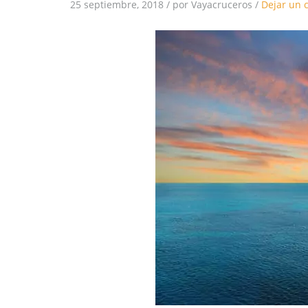
25 septiembre, 2018
/
por Vayacruceros
/
Dejar un 