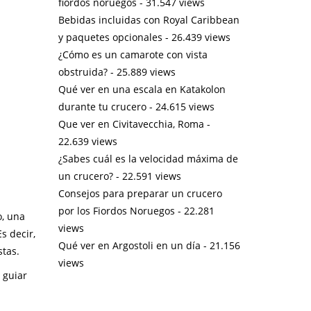
fiordos noruegos
- 31.547 views
Bebidas incluidas con Royal Caribbean
y paquetes opcionales
- 26.439 views
¿Cómo es un camarote con vista
obstruida?
- 25.889 views
Qué ver en una escala en Katakolon
durante tu crucero
- 24.615 views
Que ver en Civitavecchia, Roma
-
22.639 views
¿Sabes cuál es la velocidad máxima de
un crucero?
- 22.591 views
Consejos para preparar un crucero
por los Fiordos Noruegos
- 22.281
o, una
views
s decir,
Qué ver en Argostoli en un día
- 21.156
stas.
views
 guiar