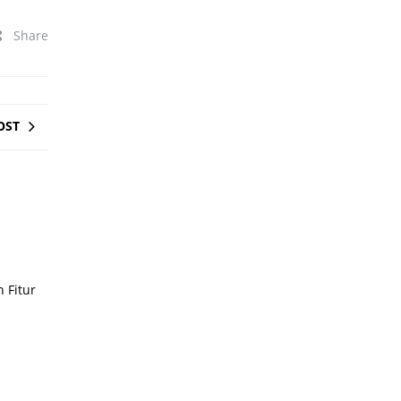
Share
OST
 Fitur