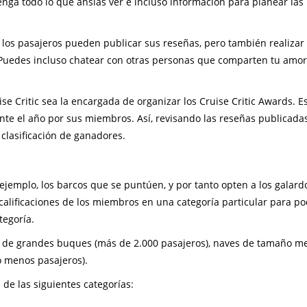
enga todo lo que ansías ver e incluso información para planear las
e los pasajeros pueden publicar sus reseñas, pero también realizar
 Puedes incluso chatear con otras personas que comparten tu amor
e Critic sea la encargada de organizar los Cruise Critic Awards. E
ante el año por sus miembros. Así, revisando las reseñas publicada
 clasificación de ganadores.
ejemplo, los barcos que se puntúen, y por tanto opten a los galard
lificaciones de los miembros en una categoría particular para po
tegoría.
s de grandes buques (más de 2.000 pasajeros), naves de tamaño m
o menos pasajeros).
de las siguientes categorías: