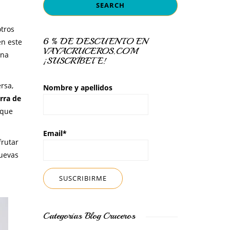
tros
6 % DE DESCUENTO EN
en este
VAYACRUCEROS.COM
una
¡SUSCRÍBETE!
rsa,
Nombre y apellidos
erra de
 que
Email*
frutar
nuevas
Categorías Blog Cruceros