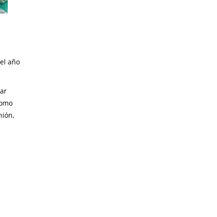
el año
zar
como
nión,