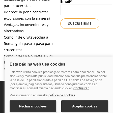
Email*
para cruceristas
¿Merece la pena contratar
excursiones con la naviera?
Ventajas, inconvenientes y
alternativas
Cómo ir de Civitavecchia a
Roma: guía paso a paso para
cruceristas
Cómo ir de La Goulette a Sidi
Bou Said por libre desde tu
crucero
Política de privacidad
Política de cookies
Nota legal
Enlaces de
interés
© 2026 Blog Cruceros – Guía de cruceros. Todos los derechos reservados.