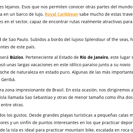
es lejanos. Esos que nos permiten conocer otras partes del mundo
 en un barco de lujo.
Royal Caribbean
sabe mucho de estas trave
en el sector, capaz de encontrar rutas realmente atractivas para
d de Sao Paulo. Subidos a bordo del lujoso Splendour of the seas,
ntes de este país.
 será
Búzios
. Perteneciente al Estado de
Río de Janeiro
, este lugar 
pasó unas largas vacaciones en este idílico paraíso junto a su novio
roche de naturaleza en estado puro. Algunas de las más important
 Geribá.
ra zona impresionante de Brasil. En esta ocasión, nos dirigiremos 
isla llamada Sao Sebastiao y otras de menor tamaño como ilha dos
 entre otras.
dos los gustos. Desde grandes playas turísticas a pequeñas calas 
ores y un sinfín de puntos interesantes en los que practicar depor
de la isla es ideal para practicar mountain bike, escalada en roca o