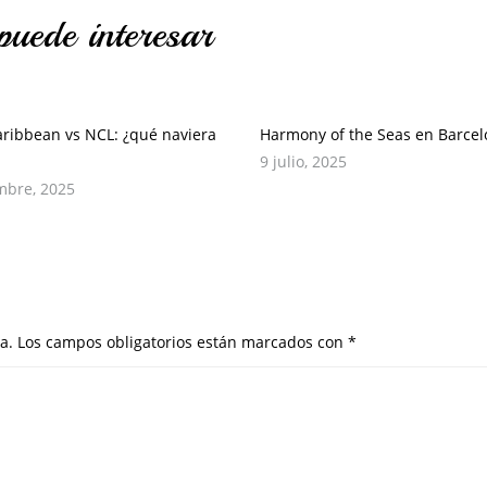
puede interesar
aribbean vs NCL: ¿qué naviera
Harmony of the Seas en Barce
9 julio, 2025
mbre, 2025
a.
Los campos obligatorios están marcados con
*