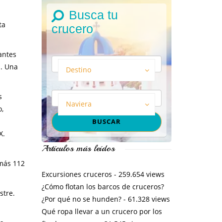
Busca tu
ta
crucero
antes
n. Una
Destino
s
Naviera
,
d
X.
Artículos más leídos
 más 112
Excursiones cruceros
- 259.654 views
¿Cómo flotan los barcos de cruceros?
stre.
¿Por qué no se hunden?
- 61.328 views
Qué ropa llevar a un crucero por los