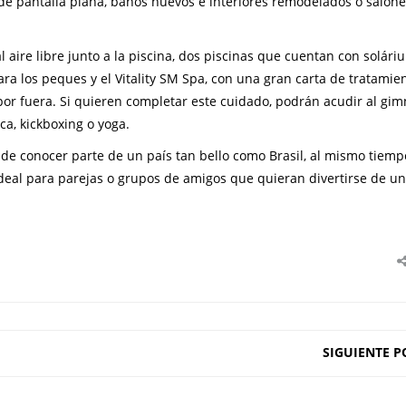
de pantalla plana, baños nuevos e interiores remodelados o salon
 aire libre junto a la piscina, dos piscinas que cuentan con solári
ara los peques y el Vitality SM Spa, con una gran carta de tratamie
or fuera. Si quieren completar este cuidado, podrán acudir al gim
ca, kickboxing o yoga.
de conocer parte de un país tan bello como Brasil, al mismo tiem
Ideal para parejas o grupos de amigos que quieran divertirse de u
SIGUIENTE P