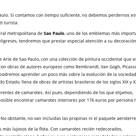
aulo. Si contamos con tiempo suficiente, no debemos perdernos es
l turista.
edral metropolitana de
Sao Paulo
, uno de los emblemas más import
ligreses, tendremos que prestar especial atención a su decoració
 Arte de Sao Paulo, con una colección de pintura occidental que e
 con obras de autores europeos como Rembrandt, Van Gogh, Picasso
 podremos aprender un poco más sobre la evolución de la socieda
do Estado, llena de obras de artistas brasileros de los siglos XIX y X
erentes de camarotes. Así pues, dependiendo de los que elijamos,
posible encontrar camarotes interiores por 176 euros por persona
 No obstante, no van incluidas las propinas ni el paquete aeroterre
 más lujosos de la flota. Con camarotes recién redecorados,