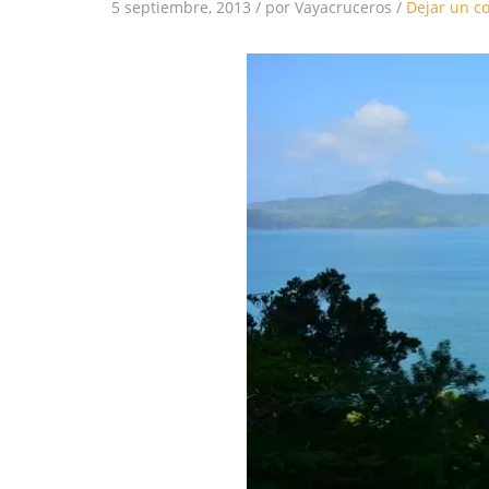
5 septiembre, 2013
/
por Vayacruceros
/
Dejar un c