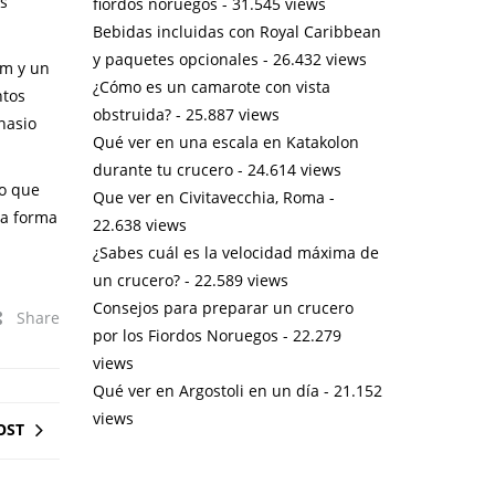
es
fiordos noruegos
- 31.545 views
Bebidas incluidas con Royal Caribbean
y paquetes opcionales
- 26.432 views
um y un
¿Cómo es un camarote con vista
ntos
obstruida?
- 25.887 views
nasio
Qué ver en una escala en Katakolon
durante tu crucero
- 24.614 views
po que
Que ver en Civitavecchia, Roma
-
na forma
22.638 views
¿Sabes cuál es la velocidad máxima de
un crucero?
- 22.589 views
Consejos para preparar un crucero
Share
por los Fiordos Noruegos
- 22.279
views
Qué ver en Argostoli en un día
- 21.152
views
OST