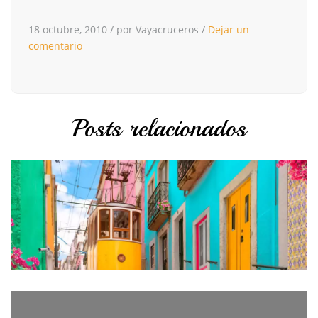
18 octubre, 2010
/
por Vayacruceros
/
Dejar un
comentario
Posts relacionados