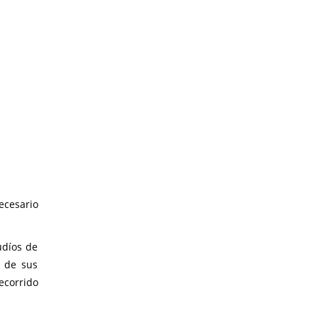
ecesario
udíos de
e de sus
ecorrido