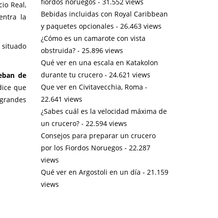
fiordos noruegos
- 31.552 views
io Real,
Bebidas incluidas con Royal Caribbean
entra la
y paquetes opcionales
- 26.463 views
¿Cómo es un camarote con vista
á situado
obstruida?
- 25.896 views
Qué ver en una escala en Katakolon
durante tu crucero
- 24.621 views
teban de
Que ver en Civitavecchia, Roma
-
dice que
22.641 views
 grandes
¿Sabes cuál es la velocidad máxima de
un crucero?
- 22.594 views
Consejos para preparar un crucero
por los Fiordos Noruegos
- 22.287
views
Qué ver en Argostoli en un día
- 21.159
views