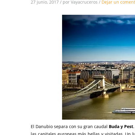
27 junio, 2017
/
por Vayacruceros
/
Dejar un coment
El Danubio separa con su gran caudal
Buda y Pest
las capitales europeas más bellas y visitadas. Un