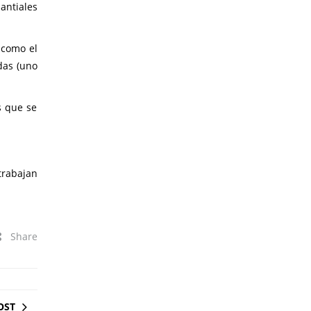
antiales
 como el
das (uno
s que se
trabajan
Share
OST