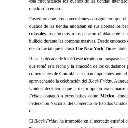
esta circunstancia los dueños de las tiendas intenta
quedó sólo en eso.
Posteriormente, los comerciantes consiguieron que e
dueños de las tiendas anotaban en sus libretas los be
colosales
los números rojos pasaron rápidamente a ne
bullicio durante las compras masivas. Desde entonces 
efecto fue tal que incluso
The New York Times
tituló
Hasta la década de los 80 este término no traspasó las 
que tomó esta fecha y la atracción de los ciudadanos 
comerciantes de
Canadá
se sentían impotentes ante el
aprovechando la celebración del
Black Friday
. Aunque
Unidos, decidieron que la mejor opción era sumarse a
Friday
contagió a otros países como
México
, dond
Federación Nacional del Comercio de Estados Unidos (
día.
El
Black Friday
ha irrumpido en el mercado español co