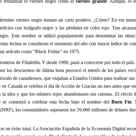
ron rebautizar el viernes negro como el
viernes grande
. Aunque, el i
l término viernes negro tomara un cariz positivo. ¿Cómo? En ese mom
neficios con bolígrafo negro y las pérdidas en color rojo. Tras alcanz
gro. Este nombre se utilizó popularmente para denominar las situac
estas fechas se consideran el momento del año con mayor índice de co
 un artículo como “Black Friday” en 1975.
fronteras de Filadelfia. Y desde 1990, pasó a conocerse por todo el país
por los descuentos de última hora provocó el interés de los países vec
 éxodo de canadienses, que viajaban a Estados Unidos para realizar su
 en Canadá se celebra el día de Acción de Gracias un mes antes que e
 la idea y que los número rojos abandonasen sus cuentas. El efecto 
e se comenzó a celebrar esta fecha bajo el nombre del
Buen Fin
.
NRF), los consumidores superaron los 59.000 millones de dólares dur
n un éxito total. La Asociación Española de la Economía Digital rec