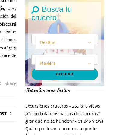
sectores
Busca tu
ía, ropa,
crucero
ción del
ofrecerá
n tiempo
 el lunes
Destino
Friday
y
lcance de
Naviera
Share
Artículos más leídos
Excursiones cruceros
- 259.816 views
¿Cómo flotan los barcos de cruceros?
OST
¿Por qué no se hunden?
- 61.346 views
Qué ropa llevar a un crucero por los