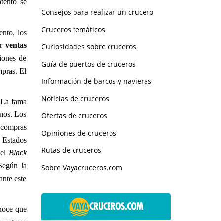
ntento se
Consejos para realizar un crucero
Cruceros temáticos
ento, los
ar
ventas
Curiosidades sobre cruceros
iones de
Guía de puertos de cruceros
mpras. El
Información de barcos y navieras
Noticias de cruceros
. La fama
inos. Los
Ofertas de cruceros
s compras
Opiniones de cruceros
n Estados
Rutas de cruceros
del
Black
Según la
Sobre Vayacruceros.com
ante este
onoce que