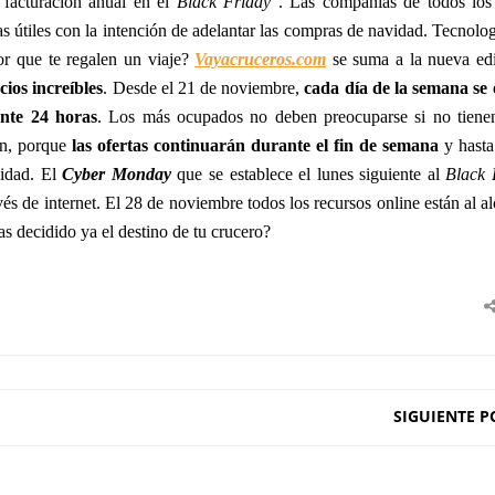
facturación anual en el
Black Friday
”.
Las compañías de todos los 
s útiles con la intención de adelantar las compras de navidad. Tecnolog
r que te regalen un viaje?
Vayacruceros.com
se suma a la nueva edi
ios increíbles
. Desde el 21 de noviembre,
cada día de la semana se 
nte 24 horas
. Los más ocupados no deben preocuparse si no tiene
een, porque
las ofertas continuarán durante el fin de semana
y hasta
nidad. El
Cyber Monday
que se establece el lunes siguiente al
Black 
s de internet. El 28 de noviembre todos los recursos online están al a
s decidido ya el destino de tu crucero?
SIGUIENTE P