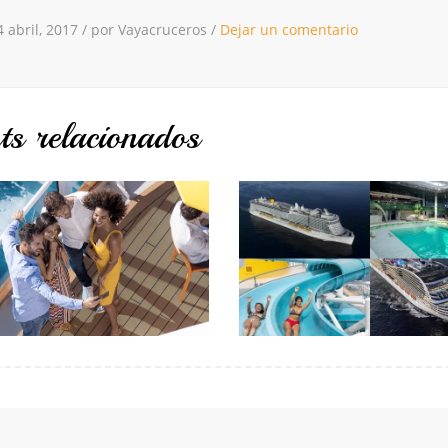
4 abril, 2017
/
por Vayacruceros
/
Dejar un comentario
ts relacionados