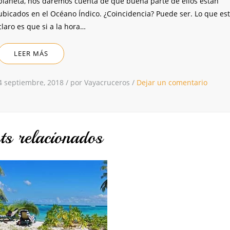
planeta, nos daremos cuenta de que buena parte de ellos están
ubicados en el Océano Índico. ¿Coincidencia? Puede ser. Lo que es
claro es que si a la hora…
LEER MÁS
4 septiembre, 2018
/
por Vayacruceros
/
Dejar un comentario
ts relacionados