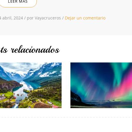
LEER MÁS
4 abril, 2024
/
por Vayacruceros
/
Dejar un comentario
ts relacionados