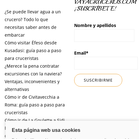
VAYACRUCEROS.COM
¡SUSCRÍBETE!
¿Se puede llevar agua a un
crucero? Todo lo que
Nombre y apellidos
necesitas saber antes de
embarcar
Cómo visitar Éfeso desde
Kusadasi: guía paso a paso
Email*
para cruceristas
¿Merece la pena contratar
excursiones con la naviera?
Ventajas, inconvenientes y
alternativas
Cómo ir de Civitavecchia a
Roma: guía paso a paso para
cruceristas
Cómo ir de La Goulette a Sidi
Bou Said por libre desde tu
crucero