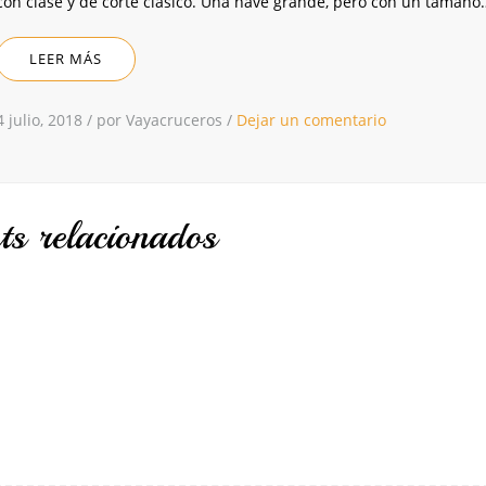
con clase y de corte clásico. Una nave grande, pero con un tamaño
LEER MÁS
4 julio, 2018
/
por Vayacruceros
/
Dejar un comentario
ts relacionados