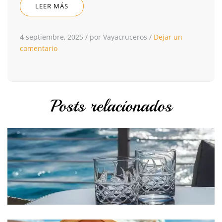
LEER MÁS
4 septiembre, 2025
/
por Vayacruceros
/
Dejar un
comentario
Posts relacionados