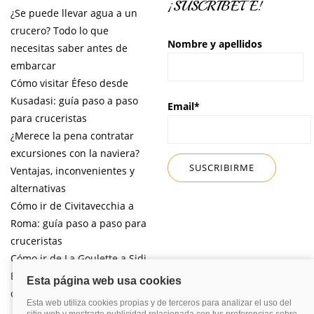
¡SUSCRÍBETE!
¿Se puede llevar agua a un
crucero? Todo lo que
Nombre y apellidos
necesitas saber antes de
embarcar
Cómo visitar Éfeso desde
Kusadasi: guía paso a paso
Email*
para cruceristas
¿Merece la pena contratar
excursiones con la naviera?
Ventajas, inconvenientes y
alternativas
Cómo ir de Civitavecchia a
Roma: guía paso a paso para
cruceristas
Cómo ir de La Goulette a Sidi
Bou Said por libre desde tu
crucero