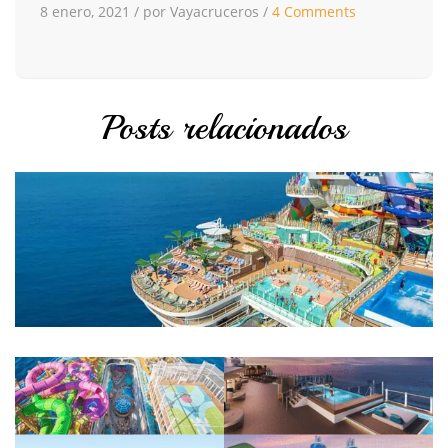
8 enero, 2021
/
por Vayacruceros
/
4 Comments
Posts relacionados