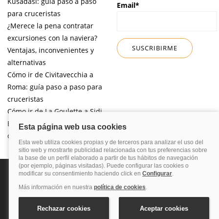
Kusadasi: guía paso a paso
Email*
para cruceristas
¿Merece la pena contratar
excursiones con la naviera?
Ventajas, inconvenientes y
alternativas
Cómo ir de Civitavecchia a
Roma: guía paso a paso para
cruceristas
Cómo ir de La Goulette a Sidi
Bou Said por libre desde tu
crucero
Política de privacidad
Política de cookies
Nota legal
Enlaces de
interés
© 2026 Blog Cruceros – Guía de cruceros. Todos los derechos reservados.