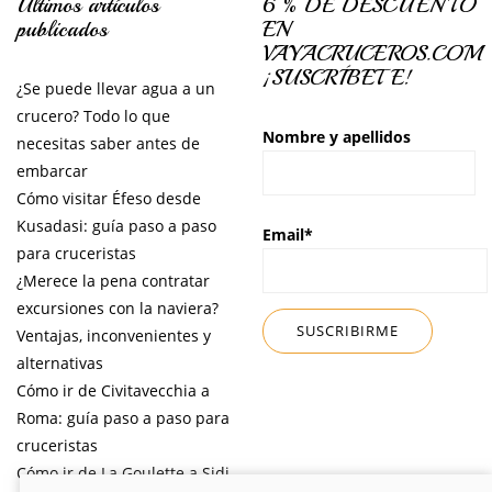
Últimos artículos
6 % DE DESCUENTO
publicados
EN
VAYACRUCEROS.COM
¡SUSCRÍBETE!
¿Se puede llevar agua a un
crucero? Todo lo que
Nombre y apellidos
necesitas saber antes de
embarcar
Cómo visitar Éfeso desde
Kusadasi: guía paso a paso
Email*
para cruceristas
¿Merece la pena contratar
excursiones con la naviera?
Ventajas, inconvenientes y
alternativas
Cómo ir de Civitavecchia a
Roma: guía paso a paso para
cruceristas
Cómo ir de La Goulette a Sidi