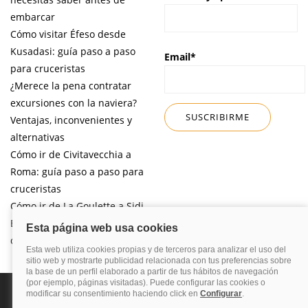
embarcar
Cómo visitar Éfeso desde
Kusadasi: guía paso a paso
Email*
para cruceristas
¿Merece la pena contratar
excursiones con la naviera?
Ventajas, inconvenientes y
alternativas
Cómo ir de Civitavecchia a
Roma: guía paso a paso para
cruceristas
Cómo ir de La Goulette a Sidi
Bou Said por libre desde tu
crucero
Política de privacidad
Política de cookies
Nota legal
Enlaces de