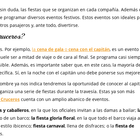
, sin duda, las fiestas que se organizan en cada compañía. Además 
de programar diversos eventos festivos. Estos eventos son ideales 
ros pasajeros y, ante todo, divertirse.
cruceros?
s. Por ejemplo,
la
cena de gala
o
cena con el capitán
, es un evento
ele ser a mitad de viaje o de cara al final. Se programa casi siem
ble. Además, es importante saber que, en este caso, la mayoría de
cífica. Sí, en la noche con el capitán uno debe ponerse sus mejore
ombre ya nos indica tendremos la oportunidad de conocer al capit
aniza una serie de fiestas durante la travesía. Estas ya son más
Cruceros
cuenta con un amplio abanico de eventos.
s y caballeros
, en la que los oficiales invitan a las damas a bailar;
l
do de un barco;
la fiesta gloria floral
, en la que todo el barco viaja a
estilo ibicenco;
fiesta carnaval
, llena de disfraces; o la
fiesta de
s.