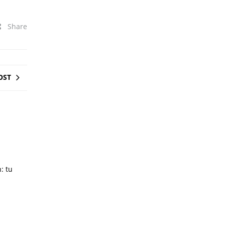
Share
OST
: tu