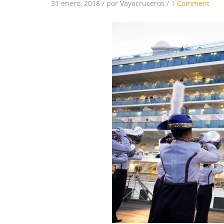
31 enero, 2018
/
por Vayacruceros
/
1 Comment