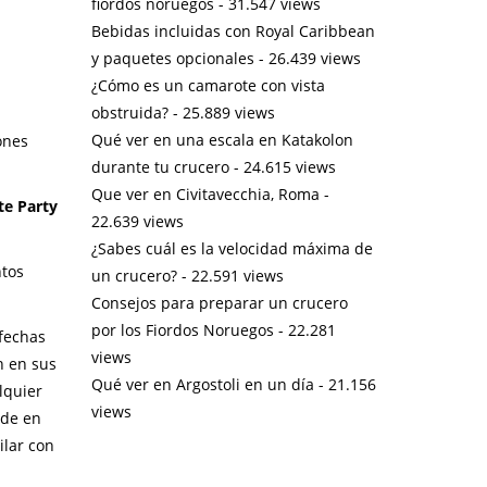
fiordos noruegos
- 31.547 views
Bebidas incluidas con Royal Caribbean
y paquetes opcionales
- 26.439 views
¿Cómo es un camarote con vista
obstruida?
- 25.889 views
Qué ver en una escala en Katakolon
ones
durante tu crucero
- 24.615 views
Que ver en Civitavecchia, Roma
-
te Party
22.639 views
¿Sabes cuál es la velocidad máxima de
ntos
un crucero?
- 22.591 views
Consejos para preparar un crucero
por los Fiordos Noruegos
- 22.281
 fechas
views
n en sus
Qué ver en Argostoli en un día
- 21.156
lquier
views
ede en
ilar con