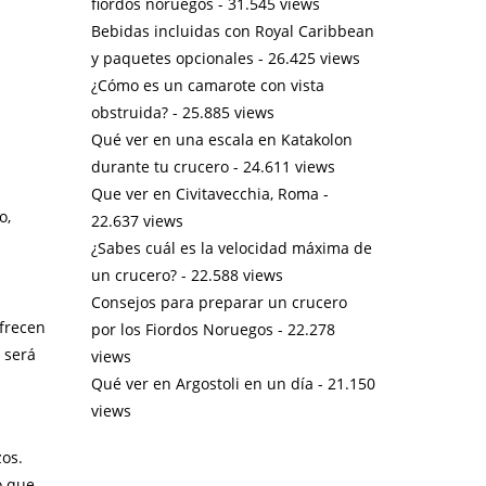
fiordos noruegos
- 31.545 views
Bebidas incluidas con Royal Caribbean
y paquetes opcionales
- 26.425 views
¿Cómo es un camarote con vista
obstruida?
- 25.885 views
Qué ver en una escala en Katakolon
durante tu crucero
- 24.611 views
Que ver en Civitavecchia, Roma
-
o,
22.637 views
¿Sabes cuál es la velocidad máxima de
un crucero?
- 22.588 views
Consejos para preparar un crucero
frecen
por los Fiordos Noruegos
- 22.278
 será
views
Qué ver en Argostoli en un día
- 21.150
views
zos.
o que