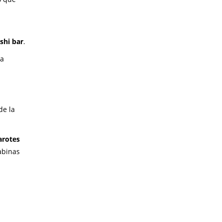
shi bar
.
la
de la
rotes
cabinas