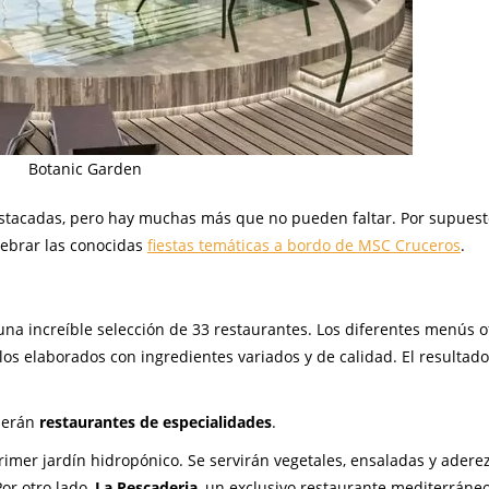
Botanic Garden
estacadas, pero hay muchas más que no pueden faltar. Por supuest
lebrar las conocidas
fiestas temáticas a bordo de MSC Cruceros
.
a increíble selección de 33 restaurantes. Los diferentes menús o
os elaborados con ingredientes variados y de calidad. El resultado
erán
restaurantes de especialidades
.
primer jardín hidropónico. Se servirán vegetales, ensaladas y adere
or otro lado,
La Pescaderia
, un exclusivo restaurante mediterráne