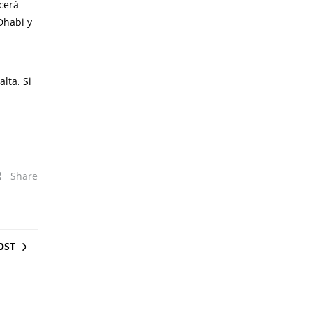
cerá
Dhabi y
lta. Si
Share
OST