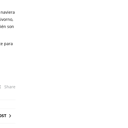
 naviera
ivorno,
bién son
te para
Share
OST