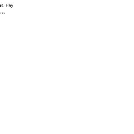
as. Hay
los