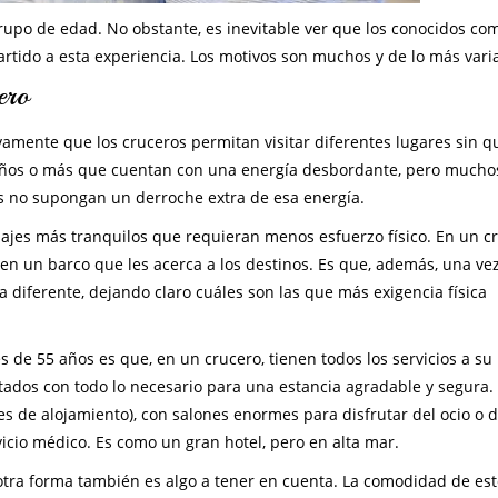
rupo de edad. No obstante, es inevitable ver que los conocidos co
rtido a esta experiencia. Los motivos son muchos y de lo más vari
ero
vamente que los cruceros permitan visitar diferentes lugares sin q
 años o más que cuentan con una energía desbordante, pero mucho
dos no supongan un derroche extra de esa energía.
iajes más tranquilos que requieran menos esfuerzo físico. En un c
n un barco que les acerca a los destinos. Es que, además, una ve
a diferente, dejando claro cuáles son las que más exigencia física
 de 55 años es que, en un crucero, tienen todos los servicios a su
tados con todo lo necesario para una estancia agradable y segura.
es de alojamiento), con salones enormes para disfrutar del ocio o 
icio médico. Es como un gran hotel, pero en alta mar.
otra forma también es algo a tener en cuenta. La comodidad de es