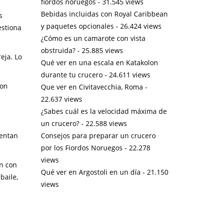
fiordos noruegos
- 31.545 views
Bebidas incluidas con Royal Caribbean
s
y paquetes opcionales
- 26.424 views
estiona
¿Cómo es un camarote con vista
obstruida?
- 25.885 views
eja. Lo
Qué ver en una escala en Katakolon
durante tu crucero
- 24.611 views
con
Que ver en Civitavecchia, Roma
-
22.637 views
¿Sabes cuál es la velocidad máxima de
un crucero?
- 22.588 views
Consejos para preparar un crucero
uentan
por los Fiordos Noruegos
- 22.278
views
an con
Qué ver en Argostoli en un día
- 21.150
baile,
views