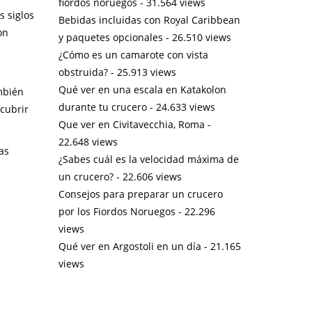
fiordos noruegos
- 31.564 views
s siglos
Bebidas incluidas con Royal Caribbean
on
y paquetes opcionales
- 26.510 views
¿Cómo es un camarote con vista
obstruida?
- 25.913 views
Qué ver en una escala en Katakolon
mbién
durante tu crucero
- 24.633 views
cubrir
Que ver en Civitavecchia, Roma
-
22.648 views
as
¿Sabes cuál es la velocidad máxima de
un crucero?
- 22.606 views
Consejos para preparar un crucero
por los Fiordos Noruegos
- 22.296
views
Qué ver en Argostoli en un día
- 21.165
views