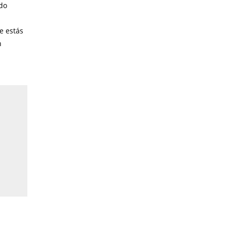
do
e estás
n