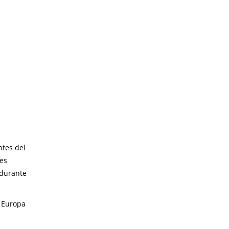
ntes del
les
 durante
e Europa