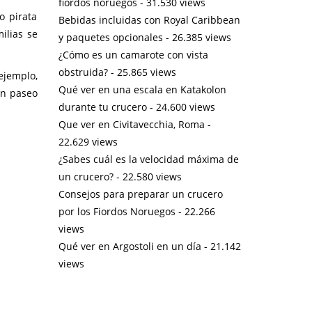
fiordos noruegos
- 31.530 views
o pirata
Bebidas incluidas con Royal Caribbean
ilias se
y paquetes opcionales
- 26.385 views
¿Cómo es un camarote con vista
obstruida?
- 25.865 views
 ejemplo,
Qué ver en una escala en Katakolon
un paseo
durante tu crucero
- 24.600 views
Que ver en Civitavecchia, Roma
-
22.629 views
¿Sabes cuál es la velocidad máxima de
un crucero?
- 22.580 views
Consejos para preparar un crucero
por los Fiordos Noruegos
- 22.266
views
Qué ver en Argostoli en un día
- 21.142
views