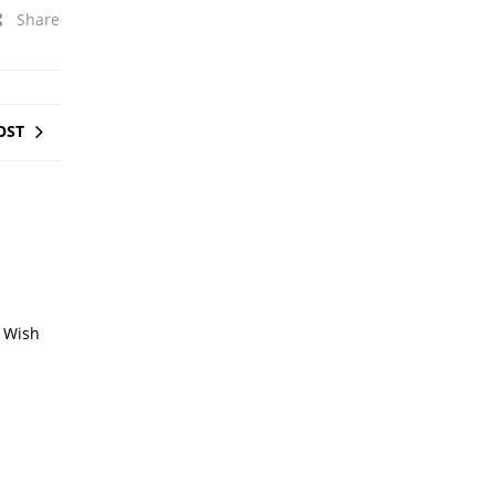
Share
OST
 Wish