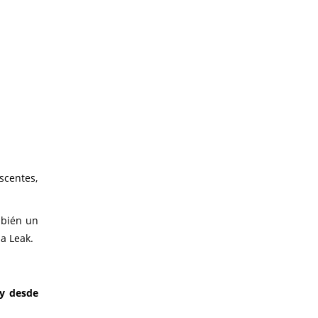
scentes,
mbién un
a Leak.
sy desde