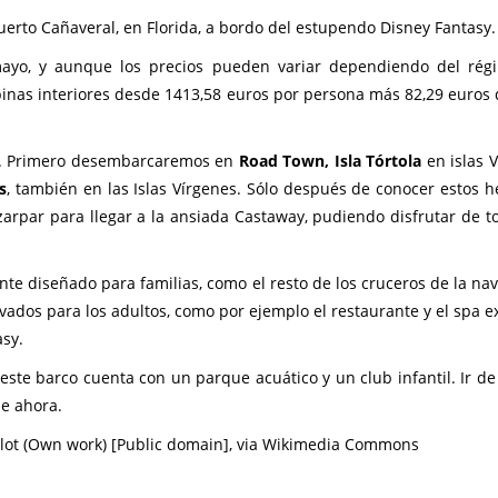
uerto Cañaveral, en Florida, a bordo del estupendo Disney Fantasy.
mayo, y aunque los precios pueden variar dependiendo del ré
binas interiores desde 1413,58 euros por persona más 82,29 euros 
te. Primero desembarcaremos en
Road Town, Isla Tórtola
en islas V
s
, también en las Islas Vírgenes. Sólo después de conocer estos 
arpar para llegar a la ansiada Castaway, pudiendo disfrutar de t
te diseñado para familias, como el resto de los cruceros de la nav
ados para los adultos, como por ejemplo el restaurante y el spa ex
asy.
este barco cuenta con un parque acuático y un club infantil. Ir de
de ahora.
ilot (Own work) [Public domain], via Wikimedia Commons