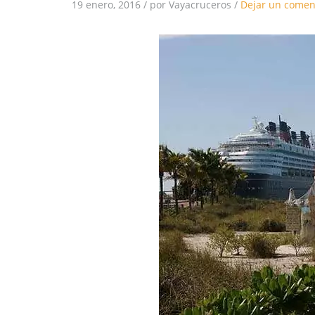
19 enero, 2016
/
por Vayacruceros
/
Dejar un comen