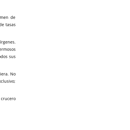
gimen de
de tasas
írgenes.
hermosos
odos sus
iera. No
clusivo;
 crucero