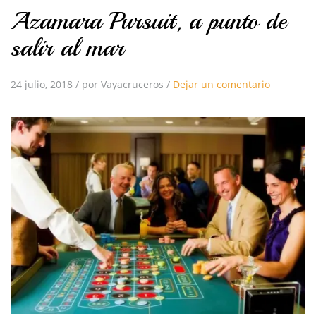
Azamara Pursuit, a punto de
salir al mar
24 julio, 2018
/
por Vayacruceros
/
Dejar un comentario