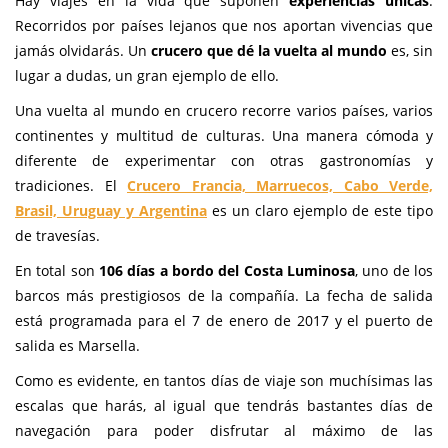
Hay viajes en la vida que suponen
experiencias únicas
.
Recorridos por países lejanos que nos aportan vivencias que
jamás olvidarás. Un
crucero que dé la vuelta al mundo
es, sin
lugar a dudas, un gran ejemplo de ello.
Una vuelta al mundo en crucero recorre varios países, varios
continentes y multitud de culturas. Una manera cómoda y
diferente de experimentar con otras gastronomías y
tradiciones. El
Crucero Francia, Marruecos, Cabo Verde,
Brasil, Uruguay y Argentina
es un claro ejemplo de este tipo
de travesías.
En total son
106 días a bordo del Costa Luminosa
, uno de los
barcos más prestigiosos de la compañía. La fecha de salida
está programada para el 7 de enero de 2017 y el puerto de
salida es Marsella.
Como es evidente, en tantos días de viaje son muchísimas las
escalas que harás, al igual que tendrás bastantes días de
navegación para poder disfrutar al máximo de las