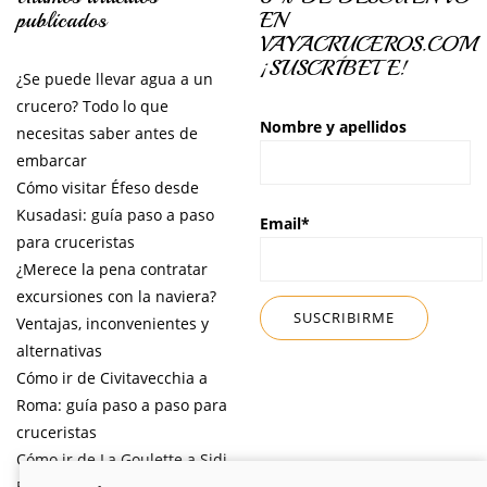
publicados
EN
VAYACRUCEROS.COM
¡SUSCRÍBETE!
¿Se puede llevar agua a un
crucero? Todo lo que
Nombre y apellidos
necesitas saber antes de
embarcar
Cómo visitar Éfeso desde
Kusadasi: guía paso a paso
Email*
para cruceristas
¿Merece la pena contratar
excursiones con la naviera?
Ventajas, inconvenientes y
alternativas
Cómo ir de Civitavecchia a
Roma: guía paso a paso para
cruceristas
Cómo ir de La Goulette a Sidi
Bou Said por libre desde tu