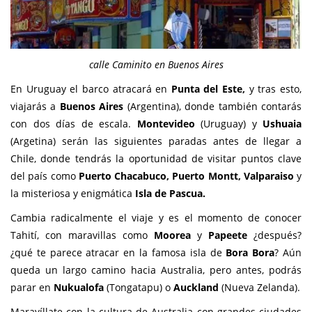
calle Caminito en Buenos Aires
En Uruguay el barco atracará en
Punta del Este,
y tras esto,
viajarás a
Buenos Aires
(Argentina), donde también contarás
con dos días de escala.
Montevideo
(Uruguay) y
Ushuaia
(Argetina) serán las siguientes paradas antes de llegar a
Chile, donde tendrás la oportunidad de visitar puntos clave
del país como
Puerto Chacabuco, Puerto Montt, Valparaiso
y
la misteriosa y enigmática
Isla de Pascua.
Cambia radicalmente el viaje y es el momento de conocer
Tahití, con maravillas como
Moorea
y
Papeete
¿después?
¿qué te parece atracar en la famosa isla de
Bora Bora
? Aún
queda un largo camino hacia Australia, pero antes, podrás
parar en
Nukualofa
(Tongatapu) o
Auckland
(Nueva Zelanda).
Maravíllate con la cultura de Australia con grandes ciudades