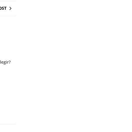
OST
legir?