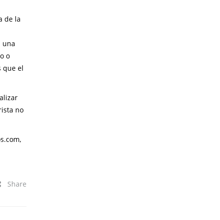
a de la
s una
o o
s que el
alizar
rista no
os.com,
Share