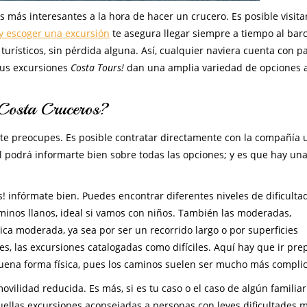
 más interesantes a la hora de hacer un crucero. Es posible visitar
y escoger una excursión
te asegura llegar siempre a tiempo al barc
 turísticos, sin pérdida alguna. Así, cualquier naviera cuenta con 
sus excursiones
Costa Tours!
dan una amplia variedad de opciones a
 Costa Cruceros?
 te preocupes. Es posible contratar directamente con la compañía 
al podrá informarte bien sobre todas las opciones; y es que hay un
! infórmate bien. Puedes encontrar diferentes niveles de dificulta
aminos llanos, ideal si vamos con niños. También las moderadas,
ica moderada, ya sea por ser un recorrido largo o por superficies
es, las excursiones catalogadas como difíciles. Aquí hay que ir pr
buena forma física, pues los caminos suelen ser mucho más compli
vilidad reducida. Es más, si es tu caso o el caso de algún familia
uellas excursiones aconsejadas a personas con leves dificultades m