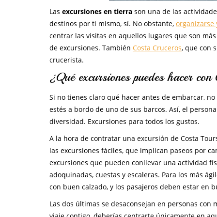
Las
excursiones en tierra
son una de las actividades
destinos por ti mismo, sí. No obstante,
organizarse 
centrar las visitas en aquellos lugares que son más
de excursiones. También
Costa Cruceros
, que con 
crucerista.
¿Qué excursiones puedes hacer con
Si no tienes claro qué hacer antes de embarcar, no
estés a bordo de uno de sus barcos. Así, el person
diversidad. Excursiones para todos los gustos.
A la hora de contratar una excursión de Costa Tours
las excursiones fáciles, que implican paseos por c
excursiones que pueden conllevar una actividad fís
adoquinadas, cuestas y escaleras. Para los más ágil
con buen calzado, y los pasajeros deben estar en 
Las dos últimas se desaconsejan en personas con mo
viaje contigo, deberías centrarte únicamente en aq