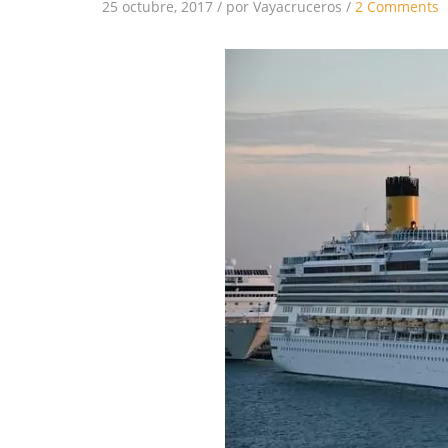
25 octubre, 2017
/
por Vayacruceros
/
2 Comments