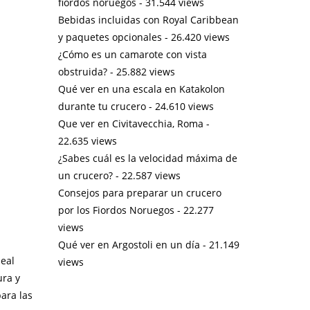
fiordos noruegos
- 31.544 views
Bebidas incluidas con Royal Caribbean
y paquetes opcionales
- 26.420 views
¿Cómo es un camarote con vista
obstruida?
- 25.882 views
Qué ver en una escala en Katakolon
durante tu crucero
- 24.610 views
Que ver en Civitavecchia, Roma
-
22.635 views
¿Sabes cuál es la velocidad máxima de
un crucero?
- 22.587 views
Consejos para preparar un crucero
por los Fiordos Noruegos
- 22.277
views
Qué ver en Argostoli en un día
- 21.149
deal
views
ura y
para las