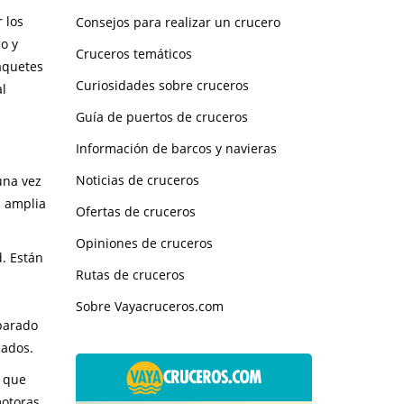
 los
Consejos para realizar un crucero
o y
Cruceros temáticos
paquetes
Curiosidades sobre cruceros
l
Guía de puertos de cruceros
Información de barcos y navieras
Noticias de cruceros
una vez
a amplia
Ofertas de cruceros
Opiniones de cruceros
d. Están
Rutas de cruceros
Sobre Vayacruceros.com
eparado
cados.
r que
otoras,