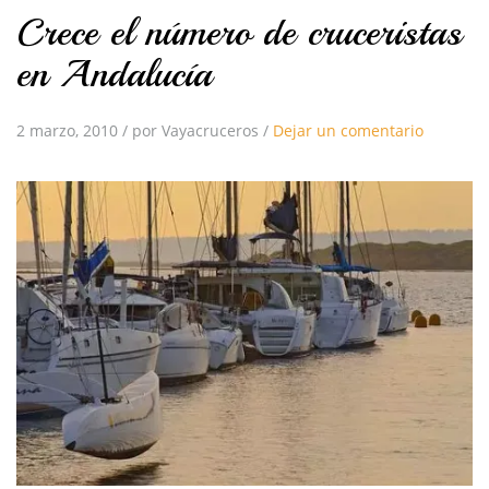
Crece el número de cruceristas
en Andalucía
2 marzo, 2010
/
por Vayacruceros
/
Dejar un comentario