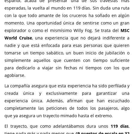
español, acaba de presentar una de sus travesías más
esperadas, la vuelta al mundo en 119 días. Sin duda una ruta
con la que todo amante de los cruceros ha soñado en algún
momento. Una oportunidad única de sentirse como un gran
explorador o como el mismísimo Willy Fog. Se trata del
MSC
World Cruise
, una experiencia que no dejará indiferente a
nadie y que está enfocada para esas personas que quieren
tomarse un tiempo sabático, un buen inicio de jubilación o
simplemente aquellos que cuenten con tiempo suficiente
para dedicarlo a viajar sin fechas ni tiempos con los que
agobiarse.
La compañía asegura que esta experiencia ha sido perfilada y
creada única y exclusivamente para garantizar una
experiencia única. Además, afirman que han escuchado
completamente las peticiones de todos los pasajeros, algo
que ya asegura un trayecto mimado hasta el extremo.
El trayecto, que como adelantábamos dura unos
119 días
,
tiene nada más y nada menos que 4
9 puertos de escala en 32